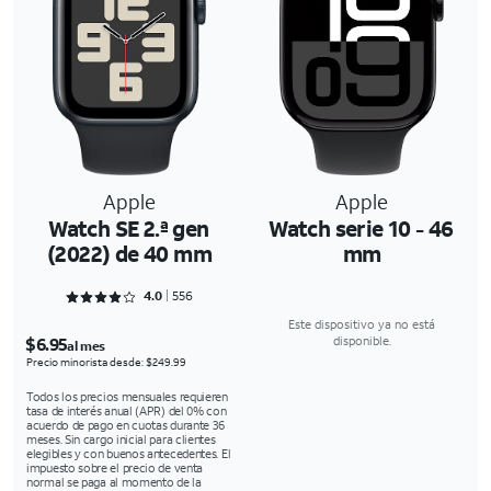
Apple
Apple
Watch SE 2.ª gen
Watch serie 10 - 46
(2022) de 40 mm
mm
Rated 4.0827 out of 5
4.0
556
Este dispositivo ya no está
$6.95
disponible.
al mes
Precio minorista desde: $249.99
Todos los precios mensuales requieren
tasa de interés anual (APR) del 0% con
acuerdo de pago en cuotas durante 36
meses. Sin cargo inicial para clientes
elegibles y con buenos antecedentes. El
impuesto sobre el precio de venta
normal se paga al momento de la