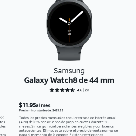
Samsung
Galaxy Watch8 de 44 mm
Rated 4.6394 out of 5
4.6
2K
$11.95
al mes
Precio minorista desde: $429.99
.99
Todos los precios mensuales requieren tasa de interés anual
ntes
(APR) del 0% con acuerdo de pago en cuotas durante 36
bles
meses. Sin cargo inicial para clientes elegibles y con buenos
antecedentes. El impuesto sobre el precio de venta normal se
tros
paga al momento de la compra. Existen restricciones.