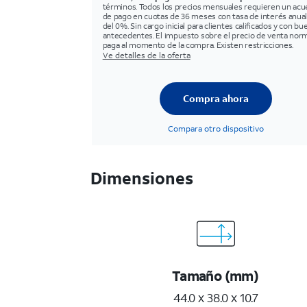
términos. Todos los precios mensuales requieren un ac
de pago en cuotas de 36 meses con tasa de interés anual
del 0%. Sin cargo inicial para clientes calificados y con b
antecedentes. El impuesto sobre el precio de venta norm
paga al momento de la compra. Existen restricciones.
Ve detalles de la oferta
Compra ahora
Compara otro dispositivo
Dimensiones
Tamaño (mm)
44.0 x 38.0 x 10.7