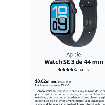
Apple
Watch SE 3 de 44 mm
Rated 4.3059 out of 5
4.3
170
$3.62
al mes
$9.17al mes
Precio minorista desde: $329.99
Tiempo limitado.
Requiere línea nueva y mínimo de $299
por dispositivo con acuerdo de pago en cuotas. Solo clie
elegibles y con buenos antecedentes. Otros planes elegi
disponibles para clientes empresariales.
Si se cancela el
servicio, debe pagarse el saldo del dispositivo.
Existen o