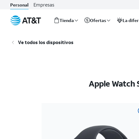
Empresas
Personal
Tienda
Ofertas
La dife
Inicio
del
Ve todos los dispositivos
contenido
principal
Apple Watch 