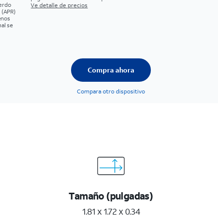
uerdo
Ve detalle de precios
 (APR)
uenos
al se
Compra ahora
Compara otro dispositivo
Tamaño (pulgadas)
1.81 x 1.72 x 0.34