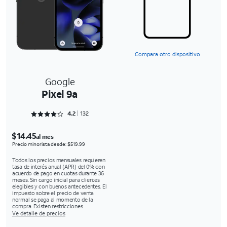
Compara otro dispositivo
Google
Pixel 9a
Rated 4.25 out of 5
4.2
132
$14.45
al mes
Precio minorista desde: $519.99
Todos los precios mensuales requieren
tasa de interés anual (APR) del 0% con
acuerdo de pago en cuotas durante 36
meses. Sin cargo inicial para clientes
elegibles y con buenos antecedentes. El
impuesto sobre el precio de venta
normal se paga al momento de la
compra. Existen restricciones.
Ve detalle de precios