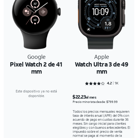
Google
Apple
Pixel Watch 2 de 41
Watch Ultra 3 de 49
mm
mm
Rated 4.2982 out of 5
4.2
1K
Este dispositivo ya no está
$22.23
disponible.
al mes
Precio minorista desde: $799.99
Todos los precios mensuales requieren
tasa de interés anual (APR) del 0% con
acuerdo de pago en cuotas durante 36
meses. Sin cargo inicial para clientes
elegibles y con buenos antecedentes. El
impuesto sobre el precio de venta
normal se paga al momento de la