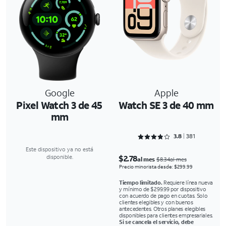
Google
Apple
Pixel Watch 3 de 45
Watch SE 3 de 40 mm
mm
Rated 3.8845 out of 5
3.8
381
Este dispositivo ya no está
$2.78
disponible.
al mes
$8.34al mes
Precio minorista desde: $299.99
Tiempo limitado.
Requiere línea nueva
y mínimo de $299.99 por dispositivo
con acuerdo de pago en cuotas. Solo
clientes elegibles y con buenos
antecedentes. Otros planes elegibles
disponibles para clientes empresariales.
Si se cancela el servicio, debe