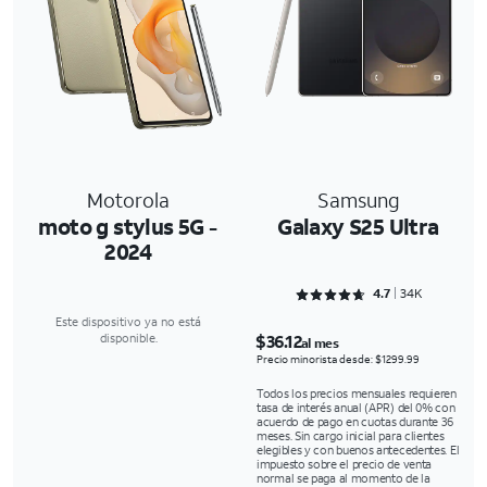
Motorola
Samsung
moto g stylus 5G -
Galaxy S25 Ultra
2024
Rated 4.7094 out of 5
4.7
34K
Este dispositivo ya no está
$36.12
disponible.
al mes
Precio minorista desde: $1299.99
Todos los precios mensuales requieren
tasa de interés anual (APR) del 0% con
acuerdo de pago en cuotas durante 36
meses. Sin cargo inicial para clientes
elegibles y con buenos antecedentes. El
impuesto sobre el precio de venta
normal se paga al momento de la