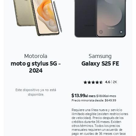
Motorola
Samsung
moto g stylus 5G -
Galaxy S25 FE
2024
Rated 4.6286 out of 5
4.6
2K
Este dispositivo ya no está
$13.99
disponible.
al mes
$18.06al mes
Precio minorista desde: $649.99
Requiere una línea nueva y servicio
ilimitado elegible (existen restricciones
de velocidad). Precio después de los
créditos durante 36 meses. Existen
otros términos. Todos los precios
mensuales requieren un acuerdo de
pago en cuotas de 36 meses con tasa