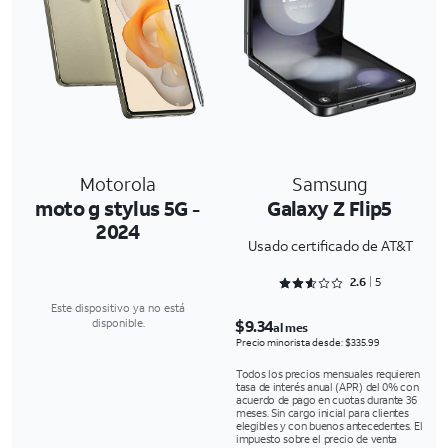
Motorola
Samsung
moto g stylus 5G -
Galaxy Z Flip5
2024
Usado certificado de AT&T
Rated 2.6 out of 5
2.6
5
Este dispositivo ya no está
$9.34
disponible.
al mes
Precio minorista desde: $335.99
Todos los precios mensuales requieren
tasa de interés anual (APR) del 0% con
acuerdo de pago en cuotas durante 36
meses. Sin cargo inicial para clientes
elegibles y con buenos antecedentes. El
impuesto sobre el precio de venta