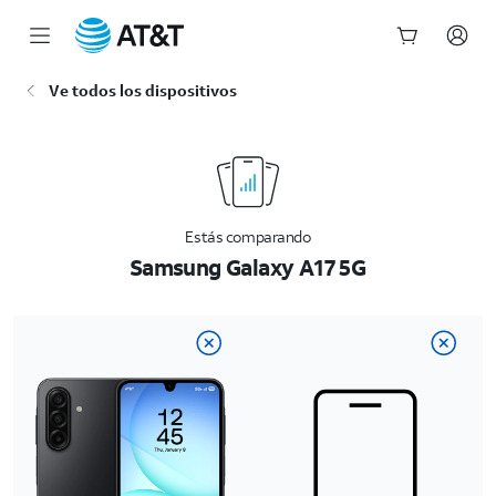
Inicio
Ve todos los dispositivos
del
contenido
principal
Estás comparando
Samsung Galaxy A17 5G