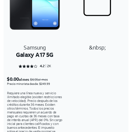
Samsung
&nbsp;
Galaxy A17 5G
Rated 4.2163 out of 5
4.2
2K
$0.00
al mes
$6.95al mes
Precio minorista desde: $249.99
Requiere una línea nueva y servicio
ilimitado elegible (existen restricciones
de velocidad). Precio después de los
créditos durante 36 meses. Existen
otros términos. Todos los precios
mensuales requieren un acuerdo de
pago en cuotas de 36 meses con tasa
de interés anual (APR) del 0%. Sin cargo
inicial para clientes calificados y con
buenos antecedentes. El impuesto
sobre el precio de venta normal se