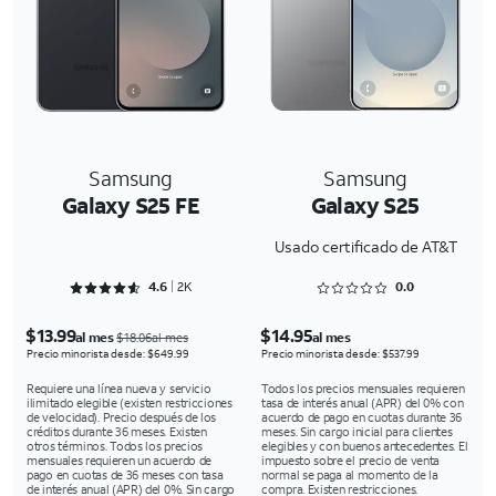
Samsung
Samsung
Galaxy S25 FE
Galaxy S25
Usado certificado de AT&T
Rated 4.6284 out of 5
Rated 0 out of 5
4.6
2K
0.0
$13.99
$14.95
al mes
al mes
$18.06al mes
Precio minorista desde: $649.99
Precio minorista desde: $537.99
Requiere una línea nueva y servicio
Todos los precios mensuales requieren
ilimitado elegible (existen restricciones
tasa de interés anual (APR) del 0% con
de velocidad). Precio después de los
acuerdo de pago en cuotas durante 36
créditos durante 36 meses. Existen
meses. Sin cargo inicial para clientes
otros términos. Todos los precios
elegibles y con buenos antecedentes. El
mensuales requieren un acuerdo de
impuesto sobre el precio de venta
pago en cuotas de 36 meses con tasa
normal se paga al momento de la
de interés anual (APR) del 0%. Sin cargo
compra. Existen restricciones.