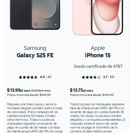
Samsung
Apple
Galaxy S25 FE
iPhone 15
Usado certificado de AT&T
Rated 4.6286 out of 5
Rated 3.7246 out of 5
4.6
2K
3.7
69
$13.99
$13.75
al mes
al mes
$18.06al mes
Precio minorista desde: $649.99
Precio minorista desde: $494.99
Requiere una línea nueva y servicio
Todos los precios mensuales requieren
ilimitado elegible (existen restricciones
tasa de interés anual (APR) del 0% con
de velocidad). Precio después de los
acuerdo de pago en cuotas durante 36
créditos durante 36 meses. Existen
meses. Sin cargo inicial para clientes
otros términos. Todos los precios
elegibles y con buenos antecedentes. El
mensuales requieren un acuerdo de
impuesto sobre el precio de venta
pago en cuotas de 36 meses con tasa
normal se paga al momento de la
de interés anual (APR) del 0%. Sin cargo
compra. Existen restricciones.