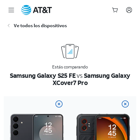
Inicio
Ve todos los dispositivos
del
contenido
principal
Estás comparando
Samsung Galaxy S25 FE
vs
Samsung Galaxy
XCover7 Pro