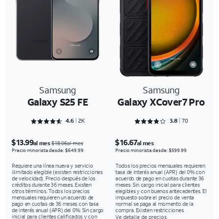
Samsung
Samsung
Galaxy S25 FE
Galaxy XCover7 Pro
Rated 4.6301 out of 5
Rated 3.8429 out of 5
4.6
2K
3.8
70
$13.99
$16.67
al mes
al mes
$18.06al mes
Precio minorista desde: $649.99
Precio minorista desde: $599.99
Requiere una línea nueva y servicio
Todos los precios mensuales requieren
ilimitado elegible (existen restricciones
tasa de interés anual (APR) del 0% con
de velocidad). Precio después de los
acuerdo de pago en cuotas durante 36
créditos durante 36 meses. Existen
meses. Sin cargo inicial para clientes
otros términos. Todos los precios
elegibles y con buenos antecedentes. El
mensuales requieren un acuerdo de
impuesto sobre el precio de venta
pago en cuotas de 36 meses con tasa
normal se paga al momento de la
de interés anual (APR) del 0%. Sin cargo
compra. Existen restricciones.
inicial para clientes calificados y con
Ve detalle de precios