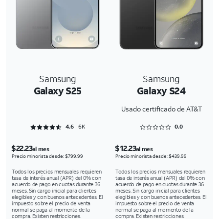
Samsung
Samsung
Galaxy S25
Galaxy S24
Usado certificado de AT&T
Rated 4.6356 out of 5
Rated 0 out of 5
4.6
6K
0.0
$22.23
$12.23
al mes
al mes
Precio minorista desde: $799.99
Precio minorista desde: $439.99
Todos los precios mensuales requieren
Todos los precios mensuales requieren
tasa de interés anual (APR) del 0% con
tasa de interés anual (APR) del 0% con
acuerdo de pago en cuotas durante 36
acuerdo de pago en cuotas durante 36
meses. Sin cargo inicial para clientes
meses. Sin cargo inicial para clientes
elegibles y con buenos antecedentes. El
elegibles y con buenos antecedentes. El
impuesto sobre el precio de venta
impuesto sobre el precio de venta
normal se paga al momento de la
normal se paga al momento de la
compra. Existen restricciones.
compra. Existen restricciones.