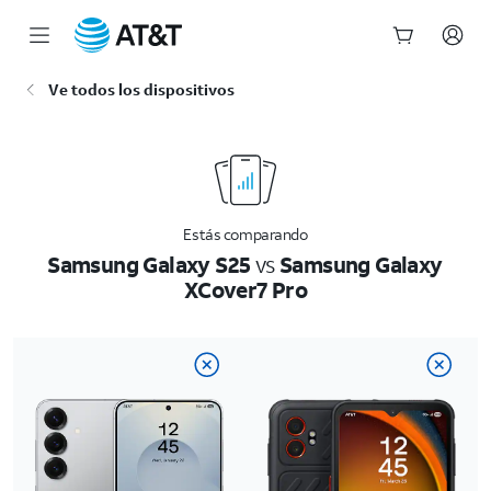
Inicio
Ve todos los dispositivos
del
contenido
principal
Estás comparando
Samsung Galaxy S25
vs
Samsung Galaxy
XCover7 Pro