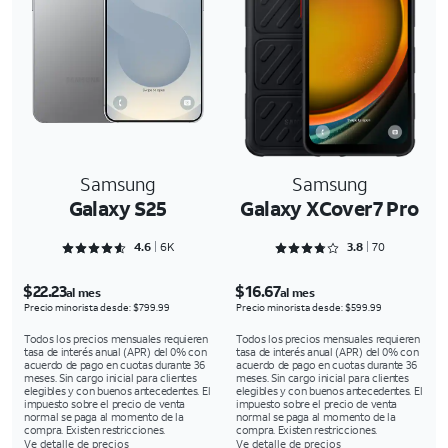
Samsung
Samsung
Galaxy S25
Galaxy XCover7 Pro
Rated 4.6352 out of 5
Rated 3.8429 out of 5
4.6
6K
3.8
70
$22.23
$16.67
al mes
al mes
Precio minorista desde: $799.99
Precio minorista desde: $599.99
Todos los precios mensuales requieren
Todos los precios mensuales requieren
tasa de interés anual (APR) del 0% con
tasa de interés anual (APR) del 0% con
acuerdo de pago en cuotas durante 36
acuerdo de pago en cuotas durante 36
meses. Sin cargo inicial para clientes
meses. Sin cargo inicial para clientes
elegibles y con buenos antecedentes. El
elegibles y con buenos antecedentes. El
impuesto sobre el precio de venta
impuesto sobre el precio de venta
normal se paga al momento de la
normal se paga al momento de la
compra. Existen restricciones.
compra. Existen restricciones.
Ve detalle de precios
Ve detalle de precios