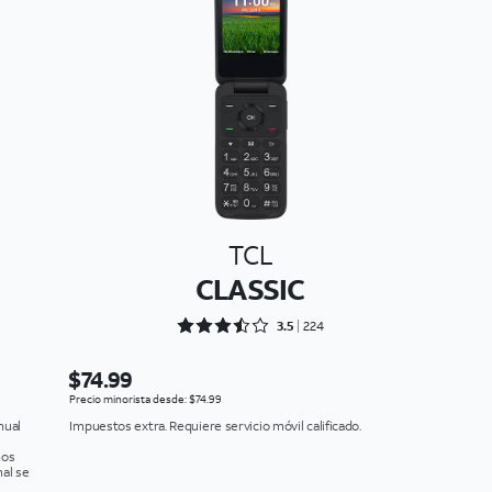
TCL
CLASSIC
Rated 3.5268 out of 5
3.5
224
$74.99
Precio minorista desde: $74.99
nual
Impuestos extra. Requiere servicio móvil calificado.
nos
al se