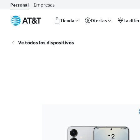
Empresas
Personal
Tienda
Ofertas
La dife
Inicio
del
Ve todos los dispositivos
contenido
principal