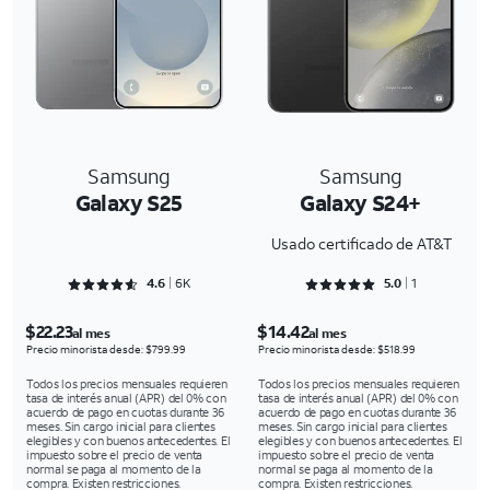
Samsung
Samsung
Galaxy S25
Galaxy S24+
Usado certificado de AT&T
Rated 4.6356 out of 5
Rated 5 out of 5
4.6
6K
5.0
1
$22.23
$14.42
al mes
al mes
Precio minorista desde: $799.99
Precio minorista desde: $518.99
Todos los precios mensuales requieren
Todos los precios mensuales requieren
tasa de interés anual (APR) del 0% con
tasa de interés anual (APR) del 0% con
acuerdo de pago en cuotas durante 36
acuerdo de pago en cuotas durante 36
meses. Sin cargo inicial para clientes
meses. Sin cargo inicial para clientes
elegibles y con buenos antecedentes. El
elegibles y con buenos antecedentes. El
impuesto sobre el precio de venta
impuesto sobre el precio de venta
normal se paga al momento de la
normal se paga al momento de la
compra. Existen restricciones.
compra. Existen restricciones.