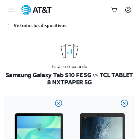
Inicio
Ve todos los dispositivos
del
contenido
principal
Estás comparando
Samsung Galaxy Tab S10 FE 5G
vs
TCL TABLET
8 NXTPAPER 5G