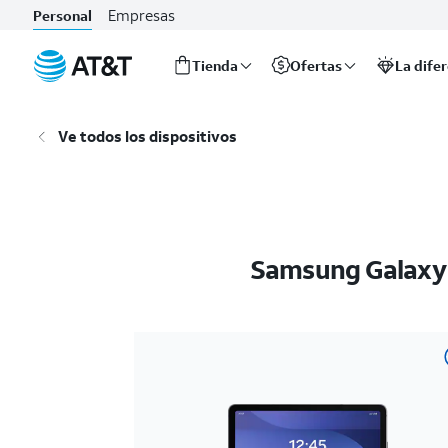
Empresas
Personal
Tienda
Ofertas
La dife
Inicio
del
Ve todos los dispositivos
contenido
principal
Samsung Galaxy 