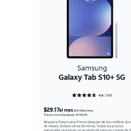
Samsung
Galaxy Tab S10+ 5G
Rated 4.639 out of 5
4.6
939
$29.17
al mes
$31.95al mes
Precio minorista desde: $1149.99
Requiere línea nueva. Precio después de los créditos dur
36 meses. Existen otros términos. Todos los precios
mensuales requieren un acuerdo de pago en cuotas de 3