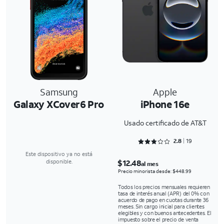
Samsung
Apple
Galaxy XCover6 Pro
iPhone 16e
Usado certificado de AT&T
Rated 2.8947 out of 5
2.8
19
Este dispositivo ya no está
$12.48
disponible.
al mes
Precio minorista desde: $448.99
Todos los precios mensuales requieren
tasa de interés anual (APR) del 0% con
acuerdo de pago en cuotas durante 36
meses. Sin cargo inicial para clientes
elegibles y con buenos antecedentes. El
impuesto sobre el precio de venta