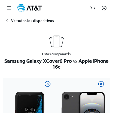
Inicio
Ve todos los dispositivos
del
contenido
principal
Estás comparando
Samsung Galaxy XCover6 Pro
vs
Apple iPhone
16e