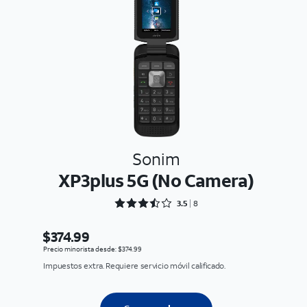
Sonim
XP3plus 5G (No Camera)
Rated 3.5 out of 5
3.5
8
$374.99
Precio minorista desde: $374.99
Impuestos extra. Requiere servicio móvil calificado.