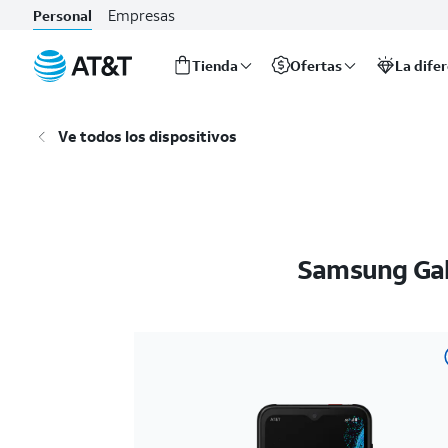
Empresas
Personal
Tienda
Ofertas
La dife
Inicio
del
Ve todos los dispositivos
contenido
principal
Samsung Gal