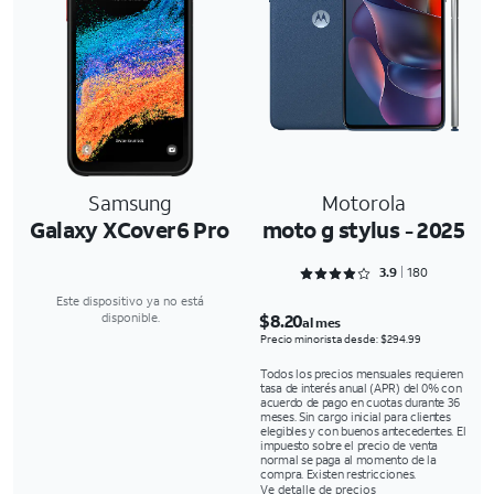
Samsung
Motorola
Galaxy XCover6 Pro
moto g stylus - 2025
Rated 3.9 out of 5
3.9
180
Este dispositivo ya no está
$8.20
disponible.
al mes
Precio minorista desde: $294.99
Todos los precios mensuales requieren
tasa de interés anual (APR) del 0% con
acuerdo de pago en cuotas durante 36
meses. Sin cargo inicial para clientes
elegibles y con buenos antecedentes. El
impuesto sobre el precio de venta
normal se paga al momento de la
compra. Existen restricciones.
Ve detalle de precios