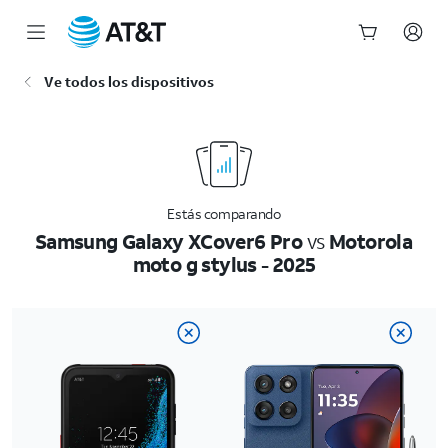
Inicio
Ve todos los dispositivos
del
contenido
principal
Estás comparando
Samsung Galaxy XCover6 Pro
vs
Motorola
moto g stylus - 2025