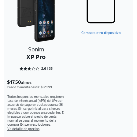
Compara otro dispositivo
Sonim
XP Pro
Rated 2.6286 out of 5
2.6
35
$17.50
al mes
Precio minorista desde: $629.99
Todos los precios mensuales requieren
tasa de interés anual (APR) del 0% con
acuerdo de pago en cuotas durante 36
meses. Sin cargo inicial para clientes
elegibles y con buenos antecedentes. El
impuesto sobre el precio de venta
normal se paga al momento de la
compra. Existen restricciones.
Ve detalle de precios