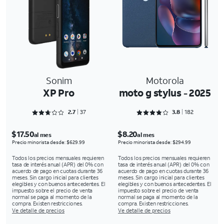
Sonim
Motorola
XP Pro
moto g stylus - 2025
Rated 2.7297 out of 5
Rated 3.8736 out of 5
2.7
37
3.8
182
$17.50
$8.20
al mes
al mes
Precio minorista desde: $629.99
Precio minorista desde: $294.99
Todos los precios mensuales requieren
Todos los precios mensuales requieren
tasa de interés anual (APR) del 0% con
tasa de interés anual (APR) del 0% con
acuerdo de pago en cuotas durante 36
acuerdo de pago en cuotas durante 36
meses. Sin cargo inicial para clientes
meses. Sin cargo inicial para clientes
elegibles y con buenos antecedentes. El
elegibles y con buenos antecedentes. El
impuesto sobre el precio de venta
impuesto sobre el precio de venta
normal se paga al momento de la
normal se paga al momento de la
compra. Existen restricciones.
compra. Existen restricciones.
Ve detalle de precios
Ve detalle de precios