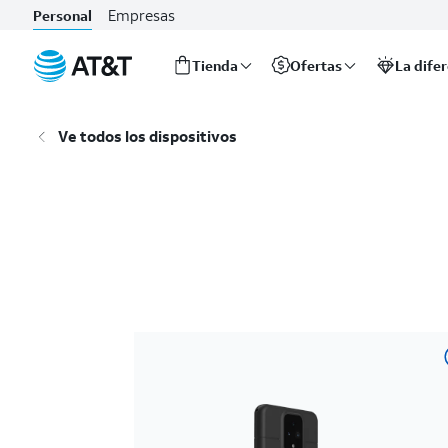
Empresas
Personal
Tienda
Ofertas
La dife
Inicio
del
Ve todos los dispositivos
contenido
principal