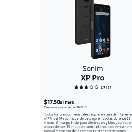
Sonim
XP Pro
Rated 2.7297 out of 5
2.7
37
$17.50
al mes
Precio minorista desde: $629.99
Todos los precios mensuales requieren tasa de interés a
(APR) del 0% con acuerdo de pago en cuotas durante 36
meses. Sin cargo inicial para clientes elegibles y con bue
antecedentes. El impuesto sobre el precio de venta norm
paga al momento de la compra. Existen restricciones.