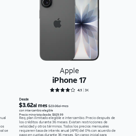
Apple
iPhone 17
Rated 4.1089 out of 5
4.1
3K
Desde
$3.62
al mes
$23.06al mes
con intercambio elegible
Precio minorista desde: $829.99
nual
Req. plan ilimitado elegible e intercambio. Precio después de
los créditos durante 36 meses. Existen restricciones de
nos
velocidad y otros términos. Todos los precios mensuales
al se
requieren tasa de interés anual (APR) del 0% con acuerdo de
pago en cuotas durante 36 meses. Sin cargo inicial para