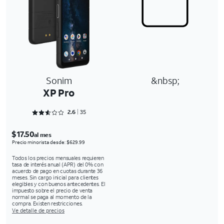
Sonim
&nbsp;
XP Pro
Rated 2.6286 out of 5
2.6
35
$17.50
al mes
Precio minorista desde: $629.99
Todos los precios mensuales requieren
tasa de interés anual (APR) del 0% con
acuerdo de pago en cuotas durante 36
meses. Sin cargo inicial para clientes
elegibles y con buenos antecedentes. El
impuesto sobre el precio de venta
normal se paga al momento de la
compra. Existen restricciones.
Ve detalle de precios