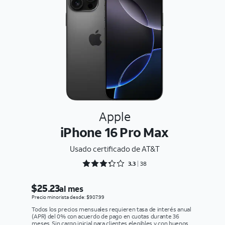
Apple
iPhone 16 Pro Max
Usado certificado de AT&T
Rated 3.3158 out of 5
3.3
38
$25.23
al mes
Precio minorista desde: $907.99
Todos los precios mensuales requieren tasa de interés anual
(APR) del 0% con acuerdo de pago en cuotas durante 36
meses. Sin cargo inicial para clientes elegibles y con buenos