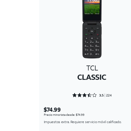
TCL
CLASSIC
Rated 3.5268 out of 5
3.5
224
$74.99
Precio minorista desde: $74.99
Impuestos extra. Requiere servicio móvil calificado.