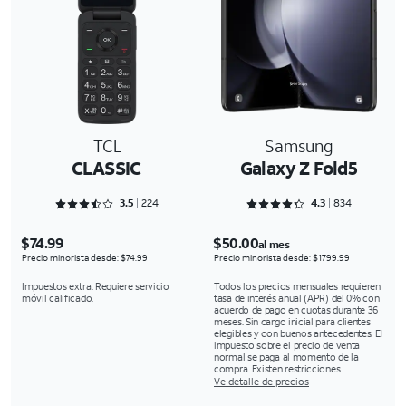
TCL
Samsung
CLASSIC
Galaxy Z Fold5
Rated 3.5268 out of 5
Rated 4.3273 out of 5
3.5
224
4.3
834
$74.99
$50.00
al mes
Precio minorista desde: $74.99
Precio minorista desde: $1799.99
Impuestos extra. Requiere servicio
Todos los precios mensuales requieren
móvil calificado.
tasa de interés anual (APR) del 0% con
acuerdo de pago en cuotas durante 36
meses. Sin cargo inicial para clientes
elegibles y con buenos antecedentes. El
impuesto sobre el precio de venta
normal se paga al momento de la
compra. Existen restricciones.
Ve detalle de precios