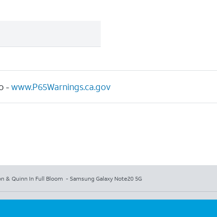
o -
www.P65Warnings.ca.gov
n & Quinn In Full Bloom - Samsung Galaxy Note20 5G