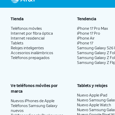
Tienda
Tendencia
Teléfonos móviles
iPhone 17 Pro Max
Internet por fibra óptica
iPhone 17 Pro
Internet residencial
iPhone Air
Tablets
iPhone 17
Relojes inteligentes
Samsung Galaxy S26 U
Accesorios inalámbricos
Samsung Galaxy Z Fol
Teléfonos prepagados
Samsung Galaxy Z Fo
Samsung Galaxy Z Fli
Ve teléfonos móviles por
Tablets y relojes
marca
Nuevo Apple iPad
Nuevo Samsung Gala
Nuevos iPhones de Apple
Nuevo Apple Watch
Teléfonos Samsung Galaxy
Nuevo Samsung Gala
nuevos
Nuevo Google Pixel W