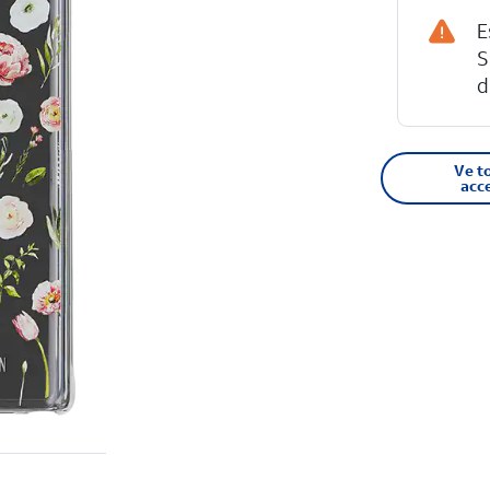
E
S
d
Ve t
acc