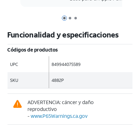
Página 1 de 3
Página 2 de 3
Página 3 de 3
Funcionalidad y especificaciones
Códigos de productos
UPC
849944075589
SKU
4882P
ADVERTENCIA: cáncer y daño
reproductivo
-
www.P65Warnings.ca.gov