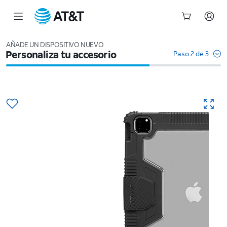
Inicio
del
AÑADE UN DISPOSITIVO NUEVO
Personaliza tu accesorio
contenido
Paso 2 de 3
principal