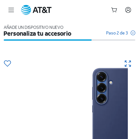
Inicio
del
AÑADE UN DISPOSITIVO NUEVO
Personaliza tu accesorio
contenido
Paso 2 de 3
principal