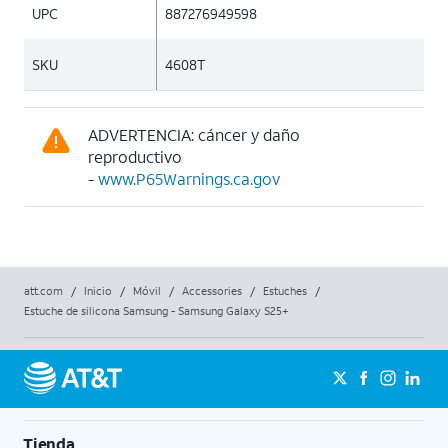
UPC
887276949598
SKU
4608T
ADVERTENCIA: cáncer y daño
reproductivo
-
www.P65Warnings.ca.gov
att.com
/
Inicio
/
Móvil
/
Accessories
/
Estuches
/
Estuche de silicona Samsung - Samsung Galaxy S25+
Tienda