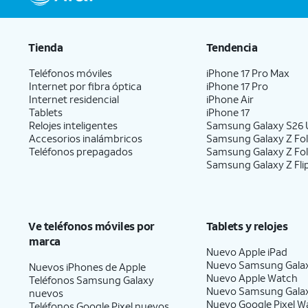
Tienda
Tendencia
Teléfonos móviles
iPhone 17 Pro Max
Internet por fibra óptica
iPhone 17 Pro
Internet residencial
iPhone Air
Tablets
iPhone 17
Relojes inteligentes
Samsung Galaxy S26 U
Accesorios inalámbricos
Samsung Galaxy Z Fol
Teléfonos prepagados
Samsung Galaxy Z Fo
Samsung Galaxy Z Fli
Ve teléfonos móviles por
Tablets y relojes
marca
Nuevo Apple iPad
Nuevo Samsung Gala
Nuevos iPhones de Apple
Nuevo Apple Watch
Teléfonos Samsung Galaxy
Nuevo Samsung Gala
nuevos
Nuevo Google Pixel W
Teléfonos Google Pixel nuevos