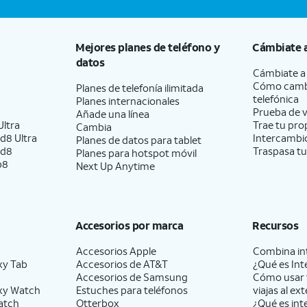
Mejores planes de teléfono y
Cámbiate 
datos
Cámbiate 
Cómo camb
Planes de telefonía ilimitada
telefónica
Planes internacionales
Prueba de v
Añade una línea
ltra
Trae tu pro
Cambia
d8 Ultra
Intercambio
Planes de datos para tablet
ld8
Traspasa tu
Planes para hotspot móvil
p8
Next Up Anytime
Accesorios por marca
Recursos
Accesorios Apple
Combina int
xy Tab
Accesorios de
AT&T
¿Qué es Int
Accesorios de Samsung
Cómo usar 
xy Watch
Estuches para teléfonos
viajas al ext
atch
Otterbox
¿Qué es int