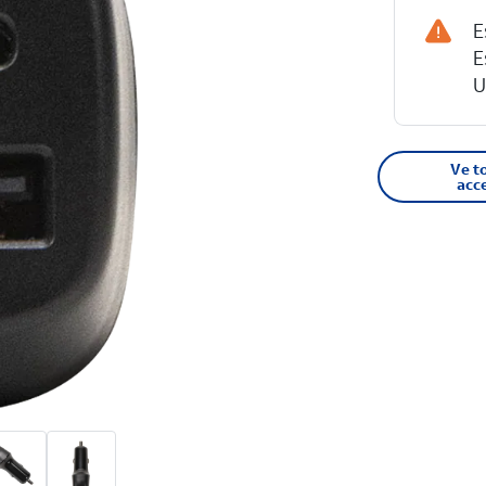
E
E
U
Ve t
acc