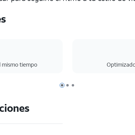
es
al mismo tiempo
Optimizado
Página 1 de 3
Página 2 de 3
Página 3 de 3
aciones