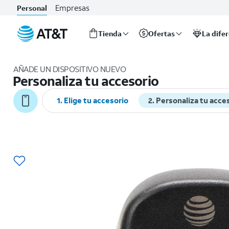
Empresas
Personal
Tienda
Ofertas
La dife
Inicio
del
AÑADE UN DISPOSITIVO NUEVO
contenido
Personaliza tu accesorio
principal
1. Elige tu accesorio
2. Personaliza tu acce