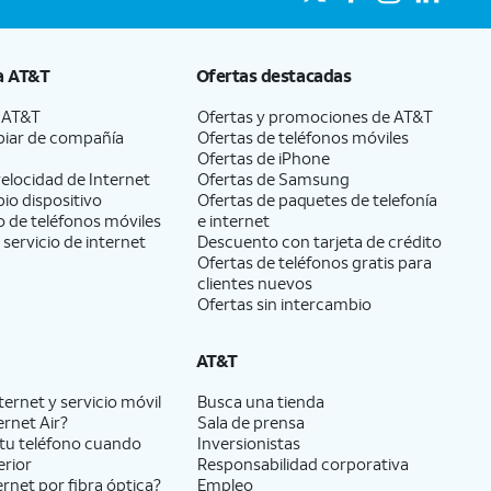
a
AT&T
Ofertas destacadas
a
AT&T
Ofertas y promociones de
AT&T
iar de compañía
Ofertas de teléfonos móviles
Ofertas de
iPhone
elocidad de Internet
Ofertas de Samsung
pio dispositivo
Ofertas de paquetes de telefonía
 de teléfonos móviles
e internet
 servicio de internet
Descuento con tarjeta de crédito
Ofertas de teléfonos gratis para
clientes nuevos
Ofertas sin intercambio
AT&T
ernet y servicio móvil
Busca una tienda
ernet Air?
Sala de prensa
tu teléfono cuando
Inversionistas
erior
Responsabilidad corporativa
ernet por fibra óptica?
Empleo