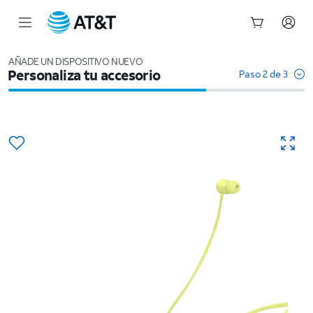
Inicio
del
AÑADE UN DISPOSITIVO NUEVO
Personaliza tu accesorio
contenido
Paso 2 de 3
principal