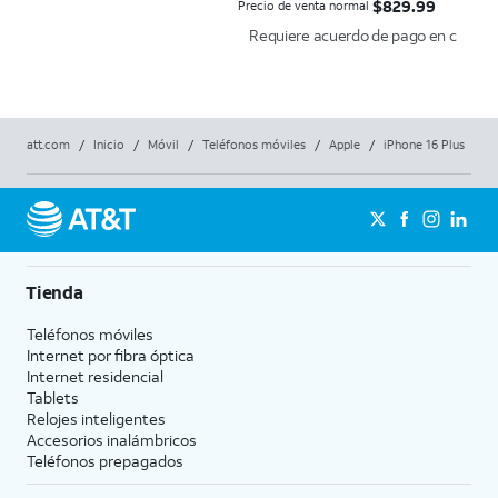
$829.99
$
829.99
Precio de venta normal
Requiere acuerdo de pago en cuotas de 
att.com
/
Inicio
/
Móvil
/
Teléfonos móviles
/
Apple
/
iPhone 16 Plus
Tienda
Teléfonos móviles
Internet por fibra óptica
Internet residencial
Tablets
Relojes inteligentes
Accesorios inalámbricos
Teléfonos prepagados