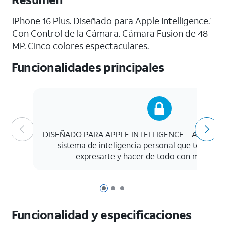
iPhone 16 Plus. Diseñado para Apple Intelligence.
1
Con Control de la Cámara. Cámara Fusion de 48
MP. Cinco colores espectaculares.
Funcionalidades principales
DISEÑADO PARA APPLE INTELLIGENCE—Apple Intel
sistema de inteligencia personal que te ayuda a
expresarte y hacer de todo con muc...
Le
Página 1 de 3
Página 2 de 3
Página 3 de 3
Funcionalidad y especificaciones