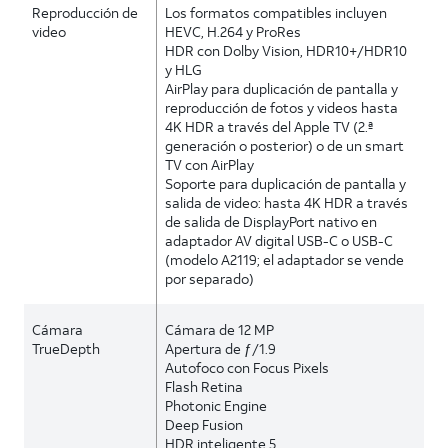
Reproducción de
Los formatos compatibles incluyen
video
HEVC, H.264 y ProRes
HDR con Dolby Vision, HDR10+/HDR10
y HLG
AirPlay para duplicación de pantalla y
reproducción de fotos y videos hasta
4K HDR a través del Apple TV (2.ª
generación o posterior) o de un smart
TV con AirPlay
Soporte para duplicación de pantalla y
salida de video: hasta 4K HDR a través
de salida de DisplayPort nativo en
adaptador AV digital USB-C o USB-C
(modelo A2119; el adaptador se vende
por separado)
Cámara
Cámara de 12 MP
TrueDepth
Apertura de ƒ/1.9
Autofoco con Focus Pixels
Flash Retina
Photonic Engine
Deep Fusion
HDR inteligente 5