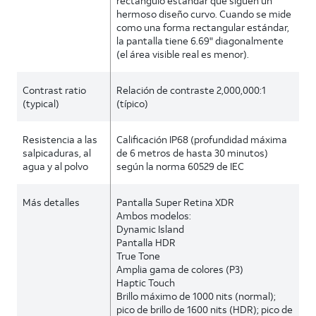
rectángulo estándar que siguen un
hermoso diseño curvo. Cuando se mide
como una forma rectangular estándar,
la pantalla tiene 6.69" diagonalmente
(el área visible real es menor).
Contrast ratio
Relación de contraste 2,000,000:1
(typical)
(típico)
Resistencia a las
Calificación IP68 (profundidad máxima
salpicaduras, al
de 6 metros de hasta 30 minutos)
agua y al polvo
según la norma 60529 de IEC
Más detalles
Pantalla Super Retina XDR
Ambos modelos:
Dynamic Island
Pantalla HDR
True Tone
Amplia gama de colores (P3)
Haptic Touch
Brillo máximo de 1000 nits (normal);
pico de brillo de 1600 nits (HDR); pico de