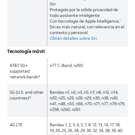
Siri
Protegido por la sólida privacidad de
todo asistente inteligente
Con tecnología de Apple Intelligence,
1
Siri es más natural, con relevancia en el
contexto y personal
Obtén detalles sobre Siri
Tecnología móvil
AT&T 5G+
n77 C-Band, n260
supported
network bands*
5G (U.S. and other
Bandas n1, n2, n3, n5, n7, n8, n12, n14,
countries)*
n20, n25, n26, n28, n29, n30, n38, n40,
n41, n48, n53, n66, n70, n71, n77, n78 n79,
n258, n260, n261
4G LTE
Bandas 1, 2, 3, 4, 5, 7, 8, 12, 13, 14, 17, 18,
19, 20, 25, 26, 28, 29, 30, 32, 34, 38, 39, 40,