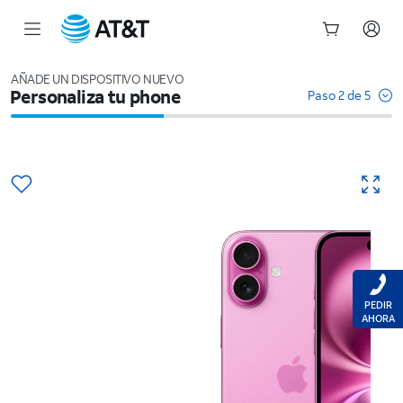
Inicio
del
AÑADE UN DISPOSITIVO NUEVO
Personaliza tu phone
contenido
Paso 2 de 5
principal
PEDIR
AHORA