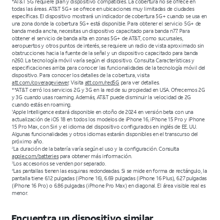
*AT&T 5G requiere plan y dispositivo compatibles. La cobertura no se ofrece en
todas las áreas. AT&T 5G+ se ofrece en ubicaciones muy limitadas de ciudades
específicas. El dispositivo mostrará un indicador de cobertura 5G+ cuando se usa en
una zona donde la cobertura 5G+ está disponible. Para obtener el servicio 5G+ de
banda media ancha, necesitas un dispositivo capacitado para banda n77. Para
obtener el servicio de banda alta en zonas 5G+ de AT&T, como sucursales,
aeropuertos y otros puntos de interés, se requiere un radio de vista aproximado sin
obstrucciones hacia la fuente de la señal y un dispositivo capacitado para banda
n260. La tecnología móvil varía según el dispositivo. Consulta Características y
especificaciones arriba para conocer las funcionalidades de la tecnología móvil del
dispositivo. Para conocer los detalles de la cobertura, visita
att.com/coverageviewer
. Visita
att.com/red5G
para ver detalles.
**AT&T cerró los servicios 2G y 3G en la red de su propiedad en USA. Ofrecemos 2G
y 3G cuando usas roaming. Además, AT&T puede disminuir la velocidad de 2G
cuando estás en roaming.
Apple Intelligence estará disponible en otoño de 2024 en versión beta con una
1
actualización de iOS 18 en todos los modelos de iPhone 16, iPhone 15 Pro y iPhone
15 Pro Max, con Siri y el idioma del dispositivo configurados en inglés de EE. UU.
Algunas funcionalidades y otros idiomas estarán disponibles en el transcurso del
próximo año.
La duración de la batería varía según el uso y la configuración. Consulta
2
apple.com/batteries
para obtener más información.
Los accesorios se venden por separado.
3
Las pantallas tienen las esquinas redondeadas. Si se mide en forma de rectángulo, la
4
pantalla tiene 6.12 pulgadas (iPhone 16), 6.69 pulgadas (iPhone 16 Plus), 6.27 pulgadas
(iPhone 16 Pro) o 6.86 pulgadas (iPhone Pro Max) en diagonal. El área visible real es
menor.
Encuentra un dispositivo similar