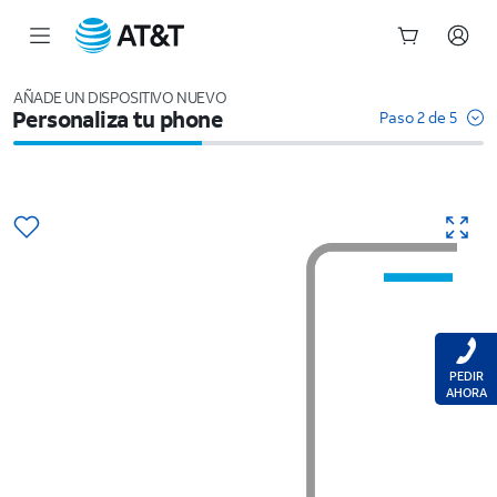
Inicio
del
AÑADE UN DISPOSITIVO NUEVO
Personaliza tu phone
contenido
Paso 2 de 5
principal
PEDIR
AHORA