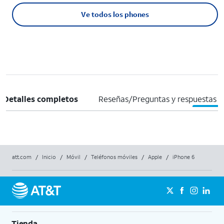
Ve todos los phones
Detalles completos
Reseñas/Preguntas y respuestas
att.com
/
Inicio
/
Móvil
/
Teléfonos móviles
/
Apple
/
iPhone 6
Tienda