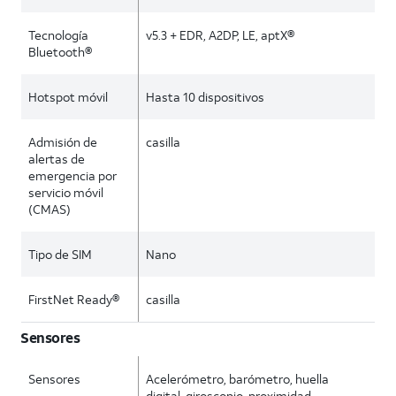
Tecnología
v5.3 + EDR, A2DP, LE, aptX®
Bluetooth®
Hotspot móvil
Hasta 10 dispositivos
Admisión de
casilla
alertas de
emergencia por
servicio móvil
(CMAS)
Tipo de SIM
Nano
FirstNet Ready®
casilla
Sensores
Sensores
Acelerómetro, barómetro, huella
digital, giroscopio, proximidad