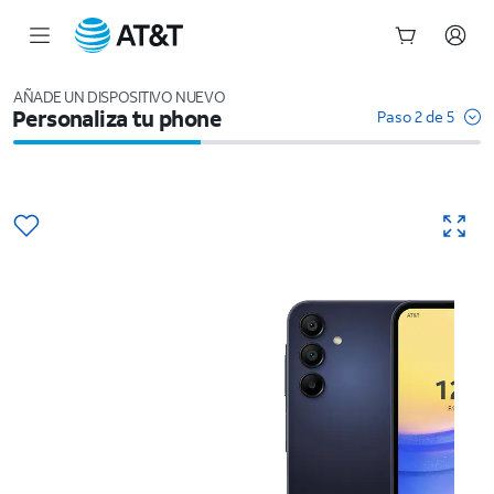
Inicio
del
AÑADE UN DISPOSITIVO NUEVO
Personaliza tu phone
contenido
Paso 2 de 5
principal