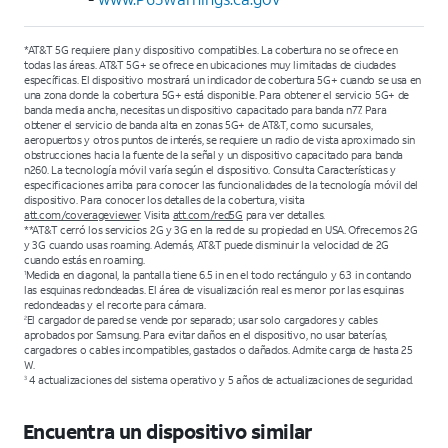
*AT&T 5G requiere plan y dispositivo compatibles. La cobertura no se ofrece en
todas las áreas. AT&T 5G+ se ofrece en ubicaciones muy limitadas de ciudades
específicas. El dispositivo mostrará un indicador de cobertura 5G+ cuando se usa en
una zona donde la cobertura 5G+ está disponible. Para obtener el servicio 5G+ de
banda media ancha, necesitas un dispositivo capacitado para banda n77. Para
obtener el servicio de banda alta en zonas 5G+ de AT&T, como sucursales,
aeropuertos y otros puntos de interés, se requiere un radio de vista aproximado sin
obstrucciones hacia la fuente de la señal y un dispositivo capacitado para banda
n260. La tecnología móvil varía según el dispositivo. Consulta Características y
especificaciones arriba para conocer las funcionalidades de la tecnología móvil del
dispositivo. Para conocer los detalles de la cobertura, visita
att.com/coverageviewer
. Visita
att.com/red5G
para ver detalles.
**AT&T cerró los servicios 2G y 3G en la red de su propiedad en USA. Ofrecemos 2G
y 3G cuando usas roaming. Además, AT&T puede disminuir la velocidad de 2G
cuando estás en roaming.
Medida en diagonal, la pantalla tiene 6.5 in en el todo rectángulo y 6.3 in contando
1
las esquinas redondeadas. El área de visualización real es menor por las esquinas
redondeadas y el recorte para cámara.
El cargador de pared se vende por separado; usar solo cargadores y cables
2
aprobados por Samsung. Para evitar daños en el dispositivo, no usar baterías,
cargadores o cables incompatibles, gastados o dañados. Admite carga de hasta 25
W.
4 actualizaciones del sistema operativo y 5 años de actualizaciones de seguridad.
3
Encuentra un dispositivo similar