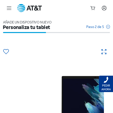
Inicio
del
AÑADE UN DISPOSITIVO NUEVO
Personaliza tu tablet
contenido
Paso 2 de 5
principal
PEDIR
AHORA