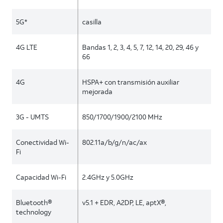
5G*
casilla
4G LTE
Bandas 1, 2, 3, 4, 5, 7, 12, 14, 20, 29, 46 y
66
4G
HSPA+ con transmisión auxiliar
mejorada
3G - UMTS
850/1700/1900/2100 MHz
Conectividad Wi-
802.11a/b/g/n/ac/ax
Fi
Capacidad Wi-Fi
2.4GHz y 5.0GHz
Bluetooth®
v5.1 + EDR, A2DP, LE, aptX®,
technology