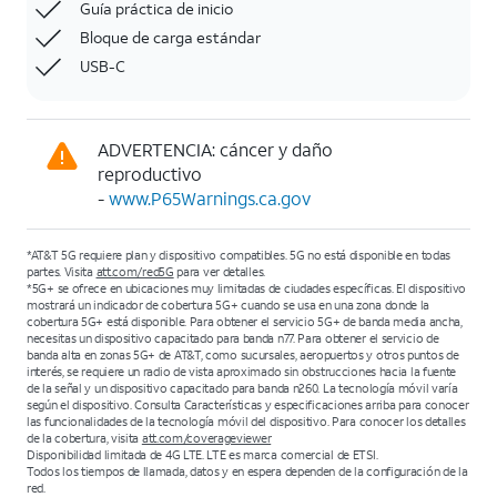
Guía práctica de inicio
Bloque de carga estándar
USB-C
ADVERTENCIA: cáncer y daño
reproductivo
-
www.P65Warnings.ca.gov
*AT&T 5G requiere plan y dispositivo compatibles. 5G no está disponible en todas
partes. Visita
att.com/red5G
para ver detalles.
*5G+ se ofrece en ubicaciones muy limitadas de ciudades específicas. El dispositivo
mostrará un indicador de cobertura 5G+ cuando se usa en una zona donde la
cobertura 5G+ está disponible. Para obtener el servicio 5G+ de banda media ancha,
necesitas un dispositivo capacitado para banda n77. Para obtener el servicio de
banda alta en zonas 5G+ de AT&T, como sucursales, aeropuertos y otros puntos de
interés, se requiere un radio de vista aproximado sin obstrucciones hacia la fuente
de la señal y un dispositivo capacitado para banda n260. La tecnología móvil varía
según el dispositivo. Consulta Características y especificaciones arriba para conocer
las funcionalidades de la tecnología móvil del dispositivo. Para conocer los detalles
de la cobertura, visita
att.com/coverageviewer
Disponibilidad limitada de 4G LTE. LTE es marca comercial de ETSI.
Todos los tiempos de llamada, datos y en espera dependen de la configuración de la
red.