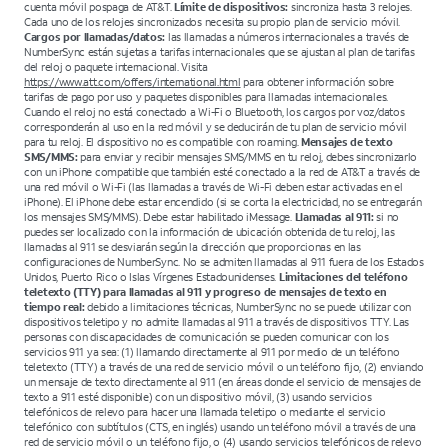
cuenta móvil pospaga de AT&T.
Límite de dispositivos:
sincroniza hasta 3 relojes.
Cada uno de los relojes sincronizados necesita su propio plan de servicio móvil.
Cargos por llamadas/datos:
las llamadas a números internacionales a través de
NumberSync están sujetas a tarifas internacionales que se ajustan al plan de tarifas
del reloj o paquete internacional. Visita
https://www.att.com/offers/international.html
para obtener información sobre
tarifas de pago por uso y paquetes disponibles para llamadas internacionales.
Cuando el reloj no está conectado a Wi-Fi o Bluetooth, los cargos por voz/datos
corresponderán al uso en la red móvil y se deducirán de tu plan de servicio móvil
para tu reloj. El dispositivo no es compatible con roaming.
Mensajes de texto
SMS/MMS:
para enviar y recibir mensajes SMS/MMS en tu reloj, debes sincronizarlo
con un iPhone compatible que también esté conectado a la red de AT&T a través de
una red móvil o Wi-Fi (las llamadas a través de Wi-Fi deben estar activadas en el
iPhone). El iPhone debe estar encendido (si se corta la electricidad, no se entregarán
los mensajes SMS/MMS). Debe estar habilitado iMessage.
Llamadas al 911:
si no
puedes ser localizado con la información de ubicación obtenida de tu reloj, las
llamadas al 911 se desviarán según la dirección que proporcionas en las
configuraciones de NumberSync. No se admiten llamadas al 911 fuera de los Estados
Unidos, Puerto Rico o Islas Vírgenes Estadounidenses.
Limitaciones del teléfono
teletexto (TTY) para llamadas al 911 y progreso de mensajes de texto en
tiempo real:
debido a limitaciones técnicas, NumberSync no se puede utilizar con
dispositivos teletipo y no admite llamadas al 911 a través de dispositivos TTY. Las
personas con discapacidades de comunicación se pueden comunicar con los
servicios 911 ya sea: (1) llamando directamente al 911 por medio de un teléfono
teletexto (TTY) a través de una red de servicio móvil o un teléfono fijo, (2) enviando
un mensaje de texto directamente al 911 (en áreas donde el servicio de mensajes de
texto a 911 esté disponible) con un dispositivo móvil, (3) usando servicios
telefónicos de relevo para hacer una llamada teletipo o mediante el servicio
telefónico con subtítulos (CTS, en inglés) usando un teléfono móvil a través de una
red de servicio móvil o un teléfono fijo, o (4) usando servicios telefónicos de relevo