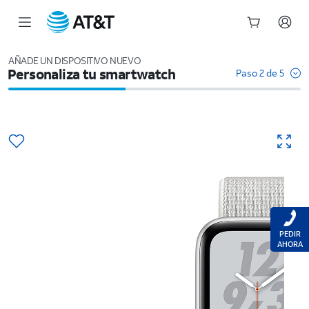
Inicio
del
AÑADE UN DISPOSITIVO NUEVO
Personaliza tu smartwatch
contenido
Paso 2 de 5
principal
PEDIR
AHORA