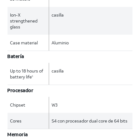
Ion-X
casilla
strengthened
glass
Case material
Aluminio
Batería
Up to 18 hours of
casilla
battery life
5
Procesador
Chipset
W3
Cores
S4 con procesador dual core de 64 bits
Memoria