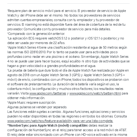
Requiere plan de servicio móvil para el servicio. El proveedor de servicio de Apple
1
Watch y del iPhone debe ser el mismo. No todos los proveedores de servicios
admiten cuentas empresariales; consulta con tu empleador y tu proveedor de
servicios. El roaming no está disponible fuera del área de cobertura de la red de tu
proveedor. Comunícate con tu proveedor de servicio para más detalles.
Comparado con la generación anterior.
2
La aplicación ECG requiere watchOS 5.1.2 o posterior y iOS 12.1.1 o posterior, y no
3
debe ser usada por menores de 22 años.
Apple Watch Series 4 tiene una clasificación resistente al agua de 50 metros según
4
las normas ISO 22810:2010. Por lo tanto se puede usar para actividades poco
profundas como nadar en una piscina o el océano. Sin embargo, Apple Watch Series
4 no se puede usar para hacer buceo, esquí acuátio ni otro tipo de actividades que se
hagan a gran velocidad o a grandes profundidades en el agua.
La prueba de batería que dura todo el día de Apple Watch fue realizada por Apple en
5
agosto de 2018 con un Apple Watch Series 3 (GPS) y Apple Watch Series 3 (GPS +
móvil) de envío, combinados con un iPhone; todos los dispositivos se probaron con
el software de prelanzamiento. La duración de la batería varía según el uso, la
cobertura móvil, la configuración y muchos otros factores; los resultados reales
variarán. Visita
www.apple.com/batteries
y
www.apple.com/watch/battery.html
para
obtener más información.
Apple Music requiere suscripción.
6
Algunas pulseras se venden por separado.
Las funciones están sujetas a cambio. Algunas funciones, aplicaciones y servicios
pueden no estar disponibles en todas las regiones o en todos los idiomas. Consulta
www.apple.com/watchos/feature-availability
para ver una lista completa.
*NumberSync para Apple Watch (móvil) compatible:
debes realizar la
configuración de NumberSync en el reloj para tener acceso a la red móvil de AT&T.
El reloj debe estar sincronizado con un iPhone con HD-voice activado en la misma