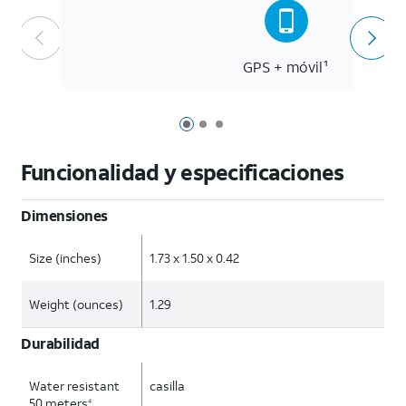
GPS + móvil¹
Página 1 de 3
Página 2 de 3
Página 3 de 3
Funcionalidad y especificaciones
Dimensiones
Size (inches)
1.73 x 1.50 x 0.42
Weight (ounces)
1.29
Durabilidad
Water resistant
casilla
50 meters
4