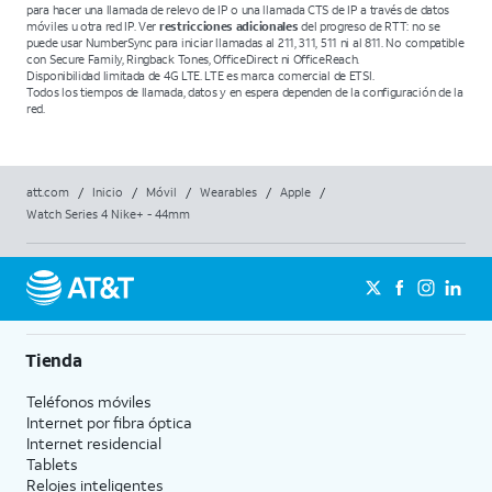
para hacer una llamada de relevo de IP o una llamada CTS de IP a través de datos
móviles u otra red IP. Ver
restricciones adicionales
del progreso de RTT: no se
puede usar NumberSync para iniciar llamadas al 211, 311, 511 ni al 811. No compatible
con Secure Family, Ringback Tones, OfficeDirect ni OfficeReach.
Disponibilidad limitada de 4G LTE. LTE es marca comercial de ETSI.
Todos los tiempos de llamada, datos y en espera dependen de la configuración de la
red.
att.com
/
Inicio
/
Móvil
/
Wearables
/
Apple
/
Watch Series 4 Nike+ - 44mm
Tienda
Teléfonos móviles
Internet por fibra óptica
Internet residencial
Tablets
Relojes inteligentes