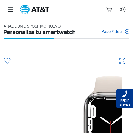
Inicio
del
AÑADE UN DISPOSITIVO NUEVO
Personaliza tu smartwatch
contenido
Paso 2 de 5
principal
PEDIR
AHORA