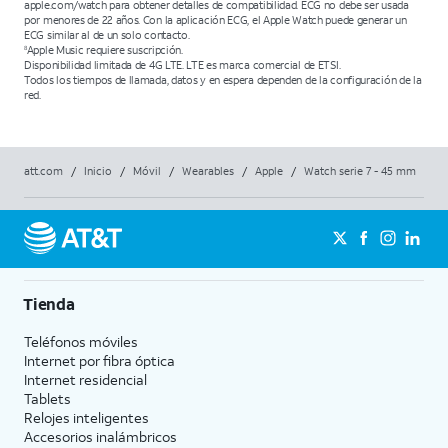
apple.com/watch para obtener detalles de compatibilidad. ECG no debe ser usada
por menores de 22 años. Con la aplicación ECG, el Apple Watch puede generar un
ECG similar al de un solo contacto.
Apple Music requiere suscripción.
8
Disponibilidad limitada de 4G LTE. LTE es marca comercial de ETSI.
Todos los tiempos de llamada, datos y en espera dependen de la configuración de la
red.
att.com
/
Inicio
/
Móvil
/
Wearables
/
Apple
/
Watch serie 7 - 45 mm
Tienda
Teléfonos móviles
Internet por fibra óptica
Internet residencial
Tablets
Relojes inteligentes
Accesorios inalámbricos