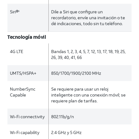
Siri®
Dile a Siri que configure un
6
recordatorio, envíe una invitación o te
dé indicaciones, todo sin tu teléfono.
Tecnología móvil
4G LTE
Bandas 1, 2, 3, 4, 5, 7, 12, 13, 17, 18, 19, 25,
26, 39, 40, 41, 66
UMTS/HSPA+
850/1700/1900/2100 MHz
NumberSync
Se requiere para usar un reloj
Capable
inteligente con una conexión móvil; se
requiere plan de tarifas.
Wi-Fi connectivity
802.11b/g/n
Wi-Fi capability
2.4 GHz y 5 GHz