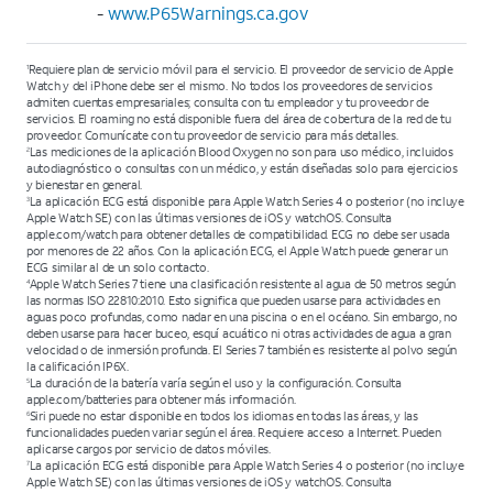
-
www.P65Warnings.ca.gov
Requiere plan de servicio móvil para el servicio. El proveedor de servicio de Apple
1
Watch y del iPhone debe ser el mismo. No todos los proveedores de servicios
admiten cuentas empresariales; consulta con tu empleador y tu proveedor de
servicios. El roaming no está disponible fuera del área de cobertura de la red de tu
proveedor. Comunícate con tu proveedor de servicio para más detalles.
Las mediciones de la aplicación Blood Oxygen no son para uso médico, incluidos
2
autodiagnóstico o consultas con un médico, y están diseñadas solo para ejercicios
y bienestar en general.
La aplicación ECG está disponible para Apple Watch Series 4 o posterior (no incluye
3
Apple Watch SE) con las últimas versiones de iOS y watchOS. Consulta
apple.com/watch para obtener detalles de compatibilidad. ECG no debe ser usada
por menores de 22 años. Con la aplicación ECG, el Apple Watch puede generar un
ECG similar al de un solo contacto.
Apple Watch Series 7 tiene una clasificación resistente al agua de 50 metros según
4
las normas ISO 22810:2010. Esto significa que pueden usarse para actividades en
aguas poco profundas, como nadar en una piscina o en el océano. Sin embargo, no
deben usarse para hacer buceo, esquí acuático ni otras actividades de agua a gran
velocidad o de inmersión profunda. El Series 7 también es resistente al polvo según
la calificación IP6X.
La duración de la batería varía según el uso y la configuración. Consulta
5
apple.com/batteries para obtener más información.
Siri puede no estar disponible en todos los idiomas en todas las áreas, y las
6
funcionalidades pueden variar según el área. Requiere acceso a Internet. Pueden
aplicarse cargos por servicio de datos móviles.
La aplicación ECG está disponible para Apple Watch Series 4 o posterior (no incluye
7
Apple Watch SE) con las últimas versiones de iOS y watchOS. Consulta