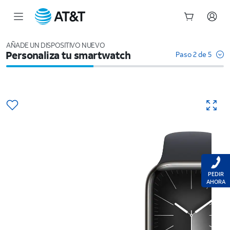
Inicio
del
AÑADE UN DISPOSITIVO NUEVO
Personaliza tu smartwatch
contenido
Paso 2 de 5
principal
PEDIR
AHORA