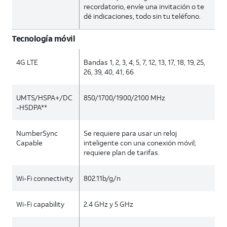
recordatorio, envíe una invitación o te
dé indicaciones, todo sin tu teléfono.
Tecnología móvil
4G LTE
Bandas 1, 2, 3, 4, 5, 7, 12, 13, 17, 18, 19, 25,
26, 39, 40, 41, 66
UMTS/HSPA+/DC
850/1700/1900/2100 MHz
-HSDPA**
NumberSync
Se requiere para usar un reloj
Capable
inteligente con una conexión móvil;
requiere plan de tarifas.
Wi-Fi connectivity
802.11b/g/n
Wi-Fi capability
2.4 GHz y 5 GHz