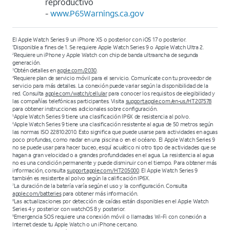
reproductivo
-
www.P65Warnings.ca.gov
El Apple Watch Series 9 un iPhone XS o posterior con iOS 17 o posterior.
Disponible a fines de 1. Se requiere Apple Watch Series 9 o Apple Watch Ultra 2.
1
Requiere un iPhone y Apple Watch con chip de banda ultraancha de segunda
2
generación.
Obtén detalles en
apple.com/2030
.
3
Requiere plan de servicio móvil para el servicio. Comunícate con tu proveedor de
4
servicio para más detalles. La conexión puede variar según la disponibilidad de la
red. Consulta
apple.com/watch/cellular
para conocer los requisitos de elegibilidad y
las compañías telefónicas participantes. Visita
support.apple.com/en-us/HT207578
para obtener instrucciones adicionales sobre configuración.
Apple Watch Series 9 tiene una clasificación IP6X de resistencia al polvo.
5
Apple Watch Series 9 tiene una clasificación resistente al agua de 50 metros según
6
las normas ISO 22810:2010. Esto significa que puede usarse para actividades en aguas
poco profundas, como nadar en una piscina o en el océano. El Apple Watch Series 9
no se puede usar para hacer buceo, esquí acuático ni otro tipo de actividades que se
hagan a gran velocidad o a grandes profundidades en el agua. La resistencia al agua
no es una condición permanente y puede disminuir con el tiempo. Para obtener más
información, consulta
support.apple.com/HT205000
. El Apple Watch Series 9
también es resistente al polvo según la calificación IP6X.
La duración de la batería varía según el uso y la configuración. Consulta
7
apple.com/batteries
para obtener más información.
Las actualizaciones por detección de caídas están disponibles en el Apple Watch
8
Series 4 y posterior con watchOS 8 y posterior.
Emergencia SOS requiere una conexión móvil o llamadas Wi-Fi con conexión a
9
Internet desde tu Apple Watch o un iPhone cercano.