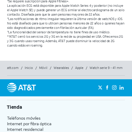
Se requiere suscripción para Apple Fitness+.
10
La aplicación ECG está disponible para Apple Watch Series 4 y posterior (no incluye
el Apple Watch SE) y puede generar un ECG similar al electrocardiograma de un solo
contacto. Diseñada para que la usen personas mayores de 22 años.
Las notificaciones de ritmo irregular requieren la última versión de watchOS y iOS.
12
No está diseñado para que lo utilicen personas menores de 22 años o quienes hayan
sido diagnosticados previamente con fibrilación auricular (FA).
La funcionalidad del sensor de temperatura no tiene fines de uso médico.
13
**AT&T cerró los servicios 2G y 3G en la red de su propiedad en USA. Ofrecemos 2G
y 3G cuando usas roaming. Además, AT&T puede disminuir la velocidad de 2G
cuando estás en roaming.
att.com
/
Inicio
/
Móvil
/
Wearables
/
Apple
/
Watch serie 9 - 41 mm
Tienda
Teléfonos móviles
Internet por fibra óptica
Internet residencial