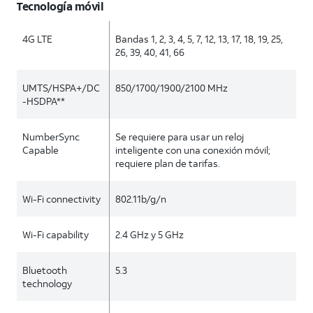
Tecnología móvil
4G LTE
Bandas 1, 2, 3, 4, 5, 7, 12, 13, 17, 18, 19, 25,
26, 39, 40, 41, 66
UMTS/HSPA+/DC
850/1700/1900/2100 MHz
-HSDPA**
NumberSync
Se requiere para usar un reloj
Capable
inteligente con una conexión móvil;
requiere plan de tarifas.
Wi-Fi connectivity
802.11b/g/n
Wi-Fi capability
2.4 GHz y 5 GHz
Bluetooth
5.3
technology