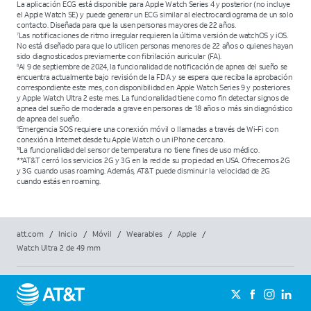
La aplicación ECG está disponible para Apple Watch Series 4 y posterior (no incluye
el Apple Watch SE) y puede generar un ECG similar al electrocardiograma de un solo
contacto. Diseñada para que la usen personas mayores de 22 años.
Las notificaciones de ritmo irregular requieren la última versión de watchOS y iOS.
7
No está diseñado para que lo utilicen personas menores de 22 años o quienes hayan
sido diagnosticados previamente con fibrilación auricular (FA).
Al 9 de septiembre de 2024, la funcionalidad de notificación de apnea del sueño se
8
encuentra actualmente bajo revisión de la FDA y se espera que reciba la aprobación
correspondiente este mes, con disponibilidad en Apple Watch Series 9 y posteriores
y Apple Watch Ultra 2 este mes. La funcionalidad tiene como fin detectar signos de
apnea del sueño de moderada a grave en personas de 18 años o más sin diagnóstico
de apnea del sueño.
Emergencia SOS requiere una conexión móvil o llamadas a través de Wi-Fi con
9
conexión a Internet desde tu Apple Watch o un iPhone cercano.
La funcionalidad del sensor de temperatura no tiene fines de uso médico.
10
**AT&T cerró los servicios 2G y 3G en la red de su propiedad en USA. Ofrecemos 2G
y 3G cuando usas roaming. Además, AT&T puede disminuir la velocidad de 2G
cuando estás en roaming.
att.com
/
Inicio
/
Móvil
/
Wearables
/
Apple
/
Watch Ultra 2 de 49 mm