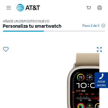
Inicio
del
AÑADE UN DISPOSITIVO NUEVO
Personaliza tu smartwatch
contenido
Paso 2 de 5
principal
PEDIR
AHORA