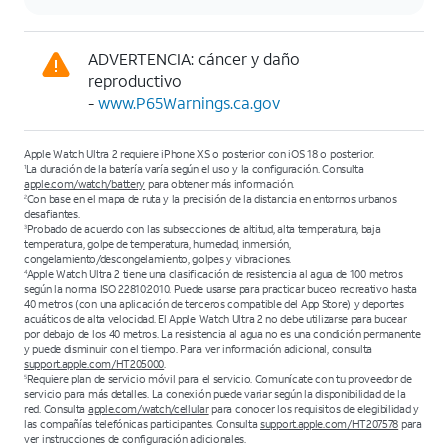
ADVERTENCIA: cáncer y daño
reproductivo
-
www.P65Warnings.ca.gov
Apple Watch Ultra 2 requiere iPhone XS o posterior con iOS 18 o posterior.
La duración de la batería varía según el uso y la configuración. Consulta
1
apple.com/watch/battery
para obtener más información.
Con base en el mapa de ruta y la precisión de la distancia en entornos urbanos
2
desafiantes.
Probado de acuerdo con las subsecciones de altitud, alta temperatura, baja
3
temperatura, golpe de temperatura, humedad, inmersión,
congelamiento/descongelamiento, golpes y vibraciones.
Apple Watch Ultra 2 tiene una clasificación de resistencia al agua de 100 metros
4
según la norma ISO 22810:2010. Puede usarse para practicar buceo recreativo hasta
40 metros (con una aplicación de terceros compatible del App Store) y deportes
acuáticos de alta velocidad. El Apple Watch Ultra 2 no debe utilizarse para bucear
por debajo de los 40 metros. La resistencia al agua no es una condición permanente
y puede disminuir con el tiempo. Para ver información adicional, consulta
support.apple.com/HT205000
.
Requiere plan de servicio móvil para el servicio. Comunícate con tu proveedor de
5
servicio para más detalles. La conexión puede variar según la disponibilidad de la
red. Consulta
apple.com/watch/cellular
para conocer los requisitos de elegibilidad y
las compañías telefónicas participantes. Consulta
support.apple.com/HT207578
para
ver instrucciones de configuración adicionales.