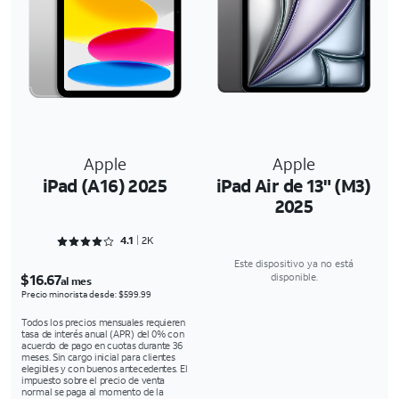
Apple
Apple
iPad (A16) 2025
iPad Air de 13" (M3)
2025
Rated 4.1782 out of 5
4.1
2K
Este dispositivo ya no está
$16.67
disponible.
al mes
Precio minorista desde: $599.99
Todos los precios mensuales requieren
tasa de interés anual (APR) del 0% con
acuerdo de pago en cuotas durante 36
meses. Sin cargo inicial para clientes
elegibles y con buenos antecedentes. El
impuesto sobre el precio de venta
normal se paga al momento de la