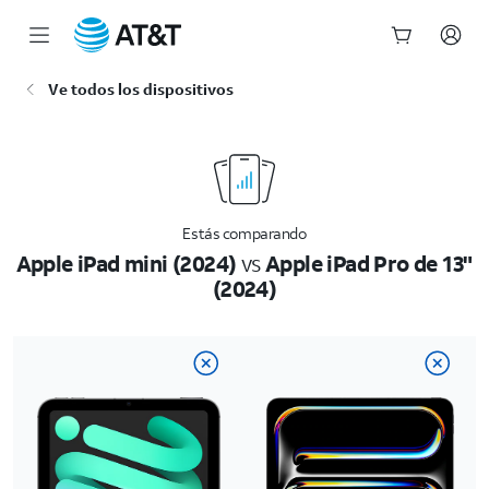
Inicio
Ve todos los dispositivos
del
contenido
principal
Estás comparando
Apple iPad mini (2024)
vs
Apple iPad Pro de 13"
(2024)