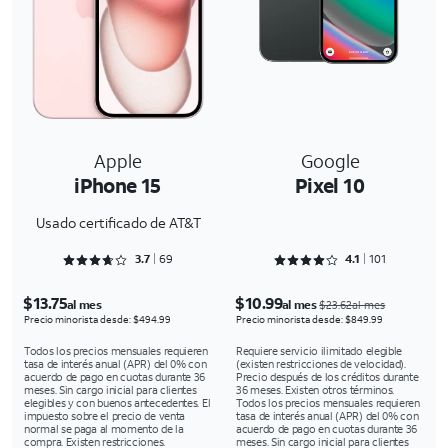
Apple
Google
iPhone 15
Pixel 10
Usado certificado de AT&T
Rated 3.7246 out of 5
Rated 4.1287 out of 5
3.7
69
4.1
101
$13.75
$10.99
al mes
al mes
$23.62al mes
Precio minorista desde: $494.99
Precio minorista desde: $849.99
Todos los precios mensuales requieren
Requiere servicio ilimitado elegible
tasa de interés anual (APR) del 0% con
(existen restricciones de velocidad).
acuerdo de pago en cuotas durante 36
Precio después de los créditos durante
meses. Sin cargo inicial para clientes
36 meses. Existen otros términos.
elegibles y con buenos antecedentes. El
Todos los precios mensuales requieren
impuesto sobre el precio de venta
tasa de interés anual (APR) del 0% con
normal se paga al momento de la
acuerdo de pago en cuotas durante 36
compra. Existen restricciones.
meses. Sin cargo inicial para clientes