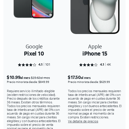
Google
Apple
Pixel 10
iPhone 15
Rated 4.1287 out of 5
Rated 4.1222 out of 5
4.1
101
4.1
4K
$10.99
$17.50
al mes
al mes
$23.62al mes
Precio minorista desde: $849.99
Precio minorista desde: $629.99
Requiere servicio ilimitado elegible
Todos los precios mensuales requieren
(existen restricciones de velocidad).
tasa de interés anual (APR) del 0% con
Precio después de los créditos durante
acuerdo de pago en cuotas durante 36
36 meses. Existen otros términos.
meses. Sin cargo inicial para clientes
Todos los precios mensuales requieren
elegibles y con buenos antecedentes. El
tasa de interés anual (APR) del 0% con
impuesto sobre el precio de venta
acuerdo de pago en cuotas durante 36
normal se paga al momento de la
meses. Sin cargo inicial para clientes
compra. Existen restricciones.
elegibles y con buenos antecedentes. El
Ve detalle de precios
impuesto sobre el precio de venta
normal se paga al momento de la