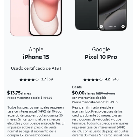
Apple
Google
iPhone 15
Pixel 10 Pro
Usado certificado de AT&T
Rated 3.7246 out of 5
Rated 4.2258 out of 5
3.7
69
4.2
248
Desde
$13.75
$0.00
al mes
al mes
$29.17al mes
Precio minorista desde: $494.99
con intercambio elegible
Precio minorista desde: $1049.99
Todos los precios mensuales requieren
Req. plan ilimitado elegible e
tasa de interés anual (APR) del 0% con
intercambio. Precio después de los
acuerdo de pago en cuotas durante 36
créditos durante 36 meses. Existen
meses. Sin cargo inicial para clientes
restricciones de velocidad y otros
elegibles y con buenos antecedentes. El
términos. Todos los precios mensuales
impuesto sobre el precio de venta
requieren tasa de interés anual (APR)
normal se paga al momento de la
del 0% con acuerdo de pago en cuotas
compra. Existen restricciones.
durante 36 meses. Sin cargo inicial para