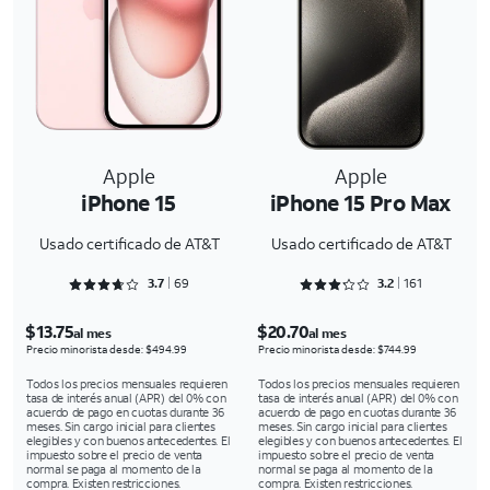
Apple
Apple
iPhone 15
iPhone 15 Pro Max
Usado certificado de AT&T
Usado certificado de AT&T
Rated 3.7246 out of 5
Rated 3.2981 out of 5
3.7
69
3.2
161
$13.75
$20.70
al mes
al mes
Precio minorista desde: $494.99
Precio minorista desde: $744.99
Todos los precios mensuales requieren
Todos los precios mensuales requieren
tasa de interés anual (APR) del 0% con
tasa de interés anual (APR) del 0% con
acuerdo de pago en cuotas durante 36
acuerdo de pago en cuotas durante 36
meses. Sin cargo inicial para clientes
meses. Sin cargo inicial para clientes
elegibles y con buenos antecedentes. El
elegibles y con buenos antecedentes. El
impuesto sobre el precio de venta
impuesto sobre el precio de venta
normal se paga al momento de la
normal se paga al momento de la
compra. Existen restricciones.
compra. Existen restricciones.