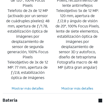
de 120°, 100% Focus
Pixels, recubrimiento de
Pixels
lente antirreflejos
Telefoto de 2x de 12 MP
Teleobjetivo 5x de 12 MP:
(activado por un sensor
120 mm, apertura de
de cuádruples píxeles): 48
ƒ/2.8 y ángulo de visión
mm, apertura de ƒ/1.78,
de 20°, 100% Focus Pixels,
estabilización óptica de
lente de siete elementos,
imágenes por
estabilización óptica de
desplazamiento de
imágenes por
sensor de segunda
desplazamiento de
generación, 100% Focus
sensor 3D y autofoco,
Pixels
diseño de tetraprisma
Teleobjetivo de 3x de 12
Fotografía macro de 48
MP: 77 mm, apertura de
MP (ultra gran angular)
ƒ/2.8, estabilización
óptica de imágenes
Mostrar más detalles
Mostrar más detalles
Bateria