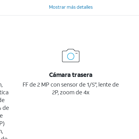
Mostrar más detalles
Cámara trasera
,
FF de 2 MP con sensor de 1/5", lente de
tica
2P, zoom de 4x
de
% de
de
P)
m,
 de