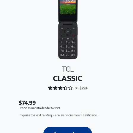
TCL
CLASSIC
Rated 3.5268 out of 5
3.5
224
$74.99
Precio minorista desde: $74.99
Impuestos extra. Requiere servicio móvil calificado.