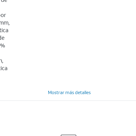
por
 mm,
tica
de
0%
m,
tica
Mostrar más detalles