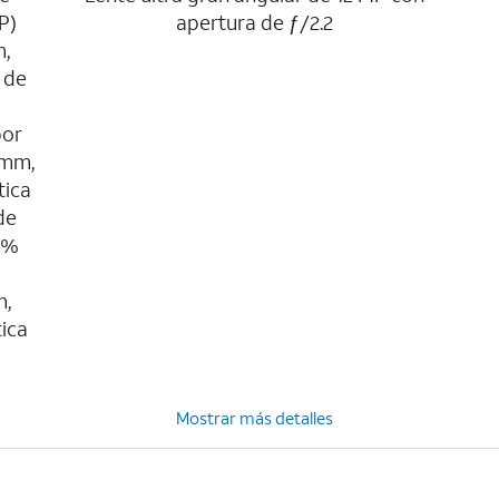
P)
apertura de ƒ/2.2
m,
 de
por
 mm,
tica
de
0%
m,
tica
Mostrar más detalles