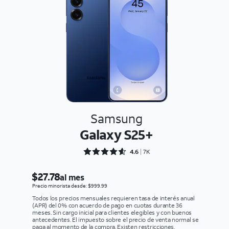
Samsung
Galaxy S25+
Rated 4.6897 out of 5
4.6
7K
$27.78
al mes
Precio minorista desde: $999.99
Todos los precios mensuales requieren tasa de interés anual
(APR) del 0% con acuerdo de pago en cuotas durante 36
meses. Sin cargo inicial para clientes elegibles y con buenos
antecedentes. El impuesto sobre el precio de venta normal se
paga al momento de la compra. Existen restricciones.