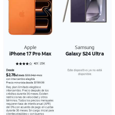
Apple
Samsung
iPhone 17 Pro Max
Galaxy S24 Ultra
Rated 4.1322 out of 5
4.1
25K
Desde
Este dispositivo ya no está
$2.78
disponible.
al mes
$33.34al mes
con intercambio elegible
Precio minorista desde: $1199.99
Req. plan ilimitado elegible e
intercambio. Precio después de los
créditos durante 36 meses. Existen
restricciones de velocidad y otros
términos. Todos los precios mensuales
requieren tasa de interés anual (APR)
del 0% con acuerdo de pago en cuotas
durante 36 meses. Sin cargo inicial para
clientes elegibles y con buenos