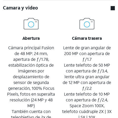
Camara y video
Abertura
Cámara trasera
Cámara principal Fusion
Lente de gran angular de
de 48 MP: 24 mm,
200 MP con apertura de
apertura de ƒ/1.78,
ƒ/1.7
estabilización óptica de
Lente telefoto de 50 MP
imágenes por
con apertura de ƒ/3.4,
desplazamiento de
lente ultra gran angular
sensor de segunda
de 12 MP con apertura de
generación, 100% Focus
ƒ/2.2
Pixels, fotos en superalta
Lente telefoto de 10 MP
resolución (24 MP y 48
con apertura de ƒ/2.4,
MP)
Space Zoom 100X,
También cuenta con
telefoto cuádruple 2X | 3X
teleobjetivo de 2x de
| 5X | 10X